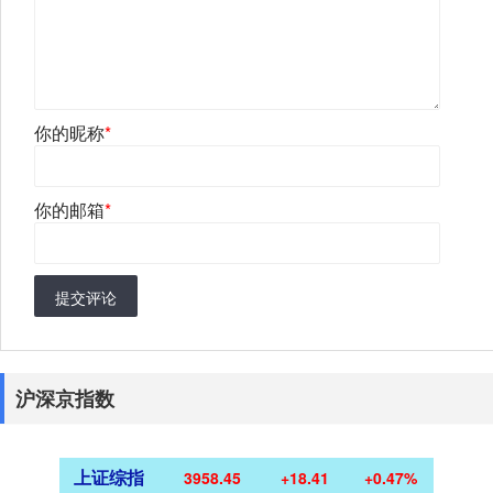
你的昵称
*
你的邮箱
*
提交评论
沪深京指数
上证综指
3958.45
+18.41
+0.47%