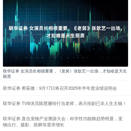
联华证券 女演员长相很重要，《老舅》张歆艺一出场，才知啥是天生
丽质
联华证券 希荻微：9月17日将召开2025年半年度业绩说明会
联华证券 TVB演员陈慧珊转行当老师，表示拍剧已非人生主轴！
联华证券 直击宠物产业溯源大会：科学性功能粮趋势明显，宠
物出行、摄影、殡葬等需求增长