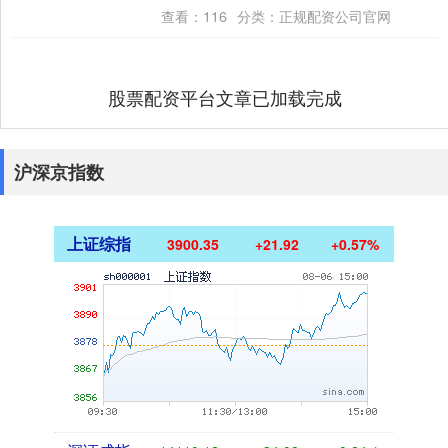
群多元需求与公共空间价值的深层诉求。 近
查看：
116
分类：
正规配资公司官网
年来....
股票配资平台文章已加载完成
沪深京指数
上证综指
3900.35
+21.92
+0.57%