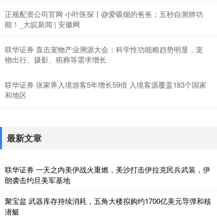
正规配资公司官网 小叶医探丨@爱吸烟的爸爸：五秒自测肺功
能！_大皖新闻 | 安徽网
联华证券 直击宠物产业溯源大会：科学性功能粮趋势明显，宠
物出行、摄影、殡葬等需求增长
联华证券 张家界入境游客5年增长59倍 入境客源覆盖183个国家
和地区
最新文章
联华证券 一天之内美伊战火重燃，美沙打击伊拉克民兵武装，伊
朗袭击约旦美军基地
聚宝盆 武器库存持续消耗，五角大楼拟购约1700亿美元导弹和核
潜艇