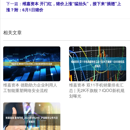
下一篇：
维嘉资本 开门红，猪价上涨“猛抬头”，接下来“插翅”上
涨？附：6月1日猪价
相关文章
维嘉资本 德勤助力企业利用人
维嘉资本 双11手机销量排名汇
工智能重塑网络安全流程
总 | 无2K不旗舰？iQOO新机规
划曝光