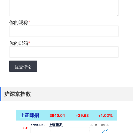
你的昵称
*
你的邮箱
*
提交评论
沪深京指数
上证综指
3940.04
+39.68
+1.02%