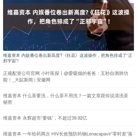
维嘉资本 内娱番位卷出新高度?《狂花》这波操作，把角色排成了“正
邪宇宙”!
正规配资公司官网 小叶医探丨@爱吸烟的爸爸：五秒自测肺功
能！_大皖新闻 | 安徽网
维嘉资本 什么茶要洗，什么茶不用洗？一篇文章跟你说清洗茶
秘密
维嘉资本 永辉超市“要钱”，不超过39.92亿
维嘉资本 一年给药两次 HIV长效预防药物Lenacapavir“零时差”落